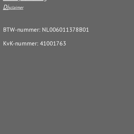
Di
sclaimer
BTW-nummer: NL006011378B01
KvK-nummer: 41001763