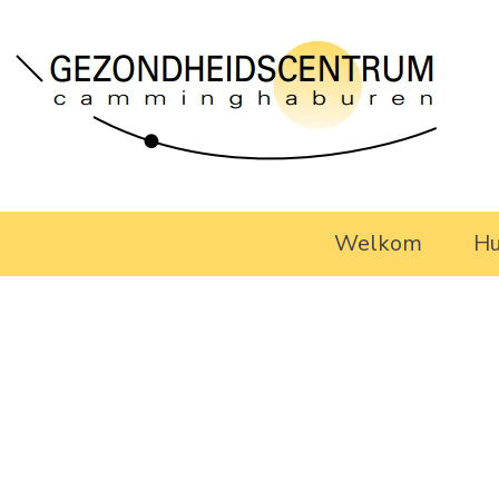
Welkom
Hu